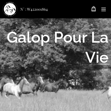
N° : W422001864
Galop Pour La
Vie