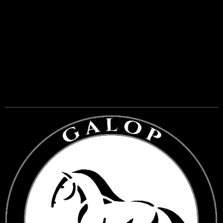
---
-