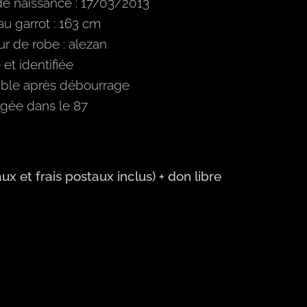
de naissance : 17/03/2013
 au garrot : 163 cm
r de robe : alezan
et identifiée
ble après débourrage
gée dans le 87
x et frais postaux inclus)
+ don libre