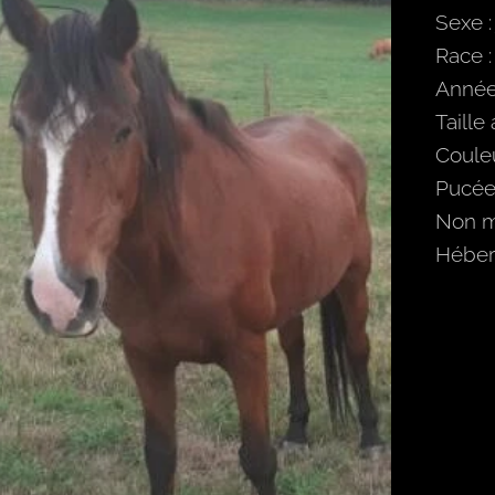
Sexe :
Race 
Année
Taille
Couleu
Pucée 
Non m
Héber