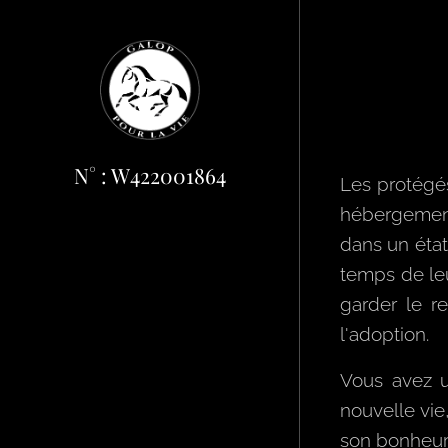
N° : W422001864
Les protégé
hébergement
dans un état
temps de leu
garder le r
l'adoption.
Vous avez u
nouvelle vie
son bonheur 