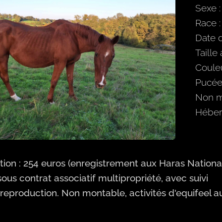
Sexe 
Race :
Date 
Taille
Couleu
Pucée 
Non m
Héber
tion : 254 euros
(enregistrement aux Haras Nationau
us contrat associatif multipropriété, avec suivi
 reproduction. Non montable, activités d'equifeel a