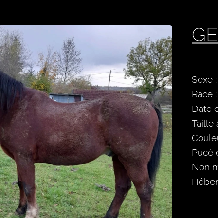
GE
Sexe 
Race 
Date 
Taille
Couleu
Pucé e
Non m
Héber