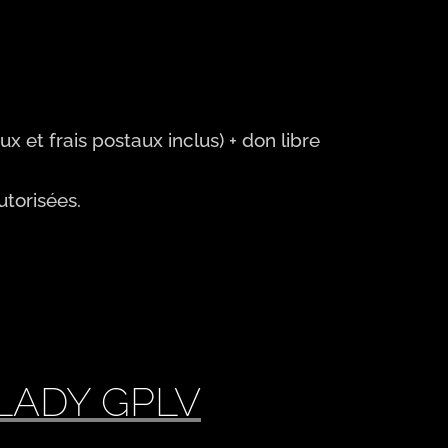
x et frais postaux inclus)
+ don libre
utorisées.
LADY GPLV