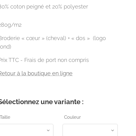
80% coton peigné et 20% polyester
280g/m2
Broderie « cœur » (cheval) + « dos » (logo
rond)
Prix TTC - Frais de port non compris
Retour à la boutique en ligne
Sélectionnez une variante :
Taille
Couleur