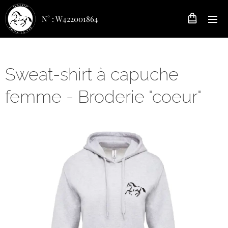
N° : W422001864
Sweat-shirt à capuche
femme - Broderie "coeur"